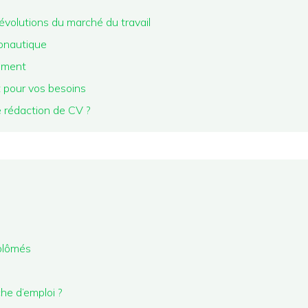
évolutions du marché du travail
onautique
tement
t pour vos besoins
e rédaction de CV ?
iplômés
he d’emploi ?